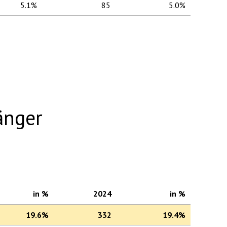
5.1%
85
5.0%
änger
in %
2024
in %
19.6%
332
19.4%