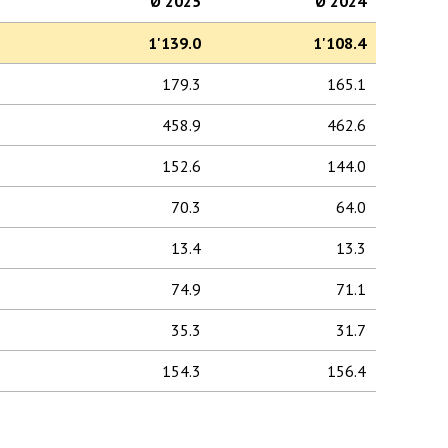
Ø 2025
Ø 2024
1'139.0
1'108.4
179.3
165.1
458.9
462.6
152.6
144.0
70.3
64.0
13.4
13.3
74.9
71.1
35.3
31.7
154.3
156.4