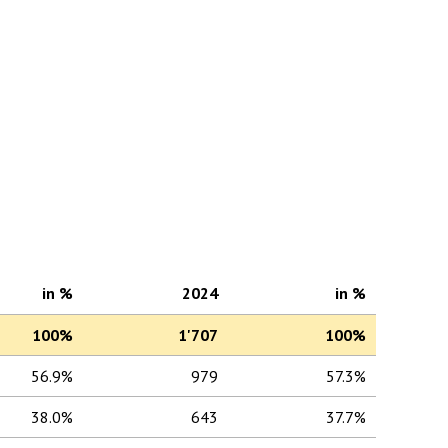
in %
2024
in %
100%
1'707
100%
56.9%
979
57.3%
38.0%
643
37.7%